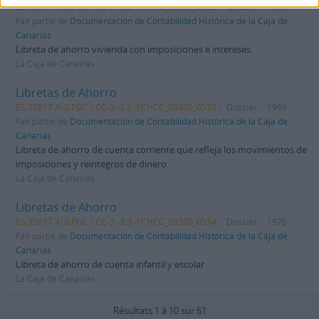
ES 35017 AULPGC / CC-3.-3.3.-FCHCC_03300_0523
Dossier
1968
Fait partie de
Documentación de Contabilidad Histórica de la Caja de
Canarias
Libreta de ahorro vivienda con imposiciones e intereses.
La Caja de Canarias
Libretas de Ahorro
ES 35017 AULPGC / CC-3.-3.3.-FCHCC_03300_0532
Dossier
1969
Fait partie de
Documentación de Contabilidad Histórica de la Caja de
Canarias
Libreta de ahorro de cuenta corriente que refleja los movimientos de
imposiciones y reintegros de dinero.
La Caja de Canarias
Libretas de Ahorro
ES 35017 AULPGC / CC-3.-3.3.-FCHCC_03300_0534
Dossier
1970
Fait partie de
Documentación de Contabilidad Histórica de la Caja de
Canarias
Libreta de ahorro de cuenta infantil y escolar
La Caja de Canarias
Résultats 1 à 10 sur 61