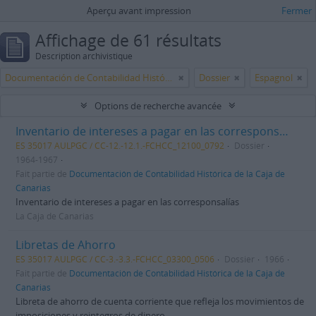
Aperçu avant impression
Fermer
Affichage de 61 résultats
Description archivistique
Documentación de Contabilidad Histórica de la Caja de Canarias
Dossier
Espagnol
Options de recherche avancée
Inventario de intereses a pagar en las corresponsalías
ES 35017 AULPGC / CC-12.-12.1.-FCHCC_12100_0792
Dossier
1964-1967
Fait partie de
Documentación de Contabilidad Histórica de la Caja de
Canarias
Inventario de intereses a pagar en las corresponsalías
La Caja de Canarias
Libretas de Ahorro
ES 35017 AULPGC / CC-3.-3.3.-FCHCC_03300_0506
Dossier
1966
Fait partie de
Documentación de Contabilidad Histórica de la Caja de
Canarias
Libreta de ahorro de cuenta corriente que refleja los movimientos de
imposiciones y reintegros de dinero.