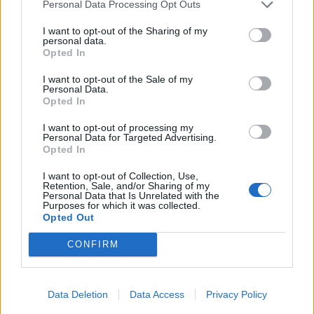
Personal Data Processing Opt Outs
Canarias
Libreta de ahorro de cuenta corriente que refleja los movimientos de
I want to opt-out of the Sharing of my
imposiciones y reintegros de dinero.
personal data.
La Caja de Canarias
Opted In
Libretas de Ahorro
I want to opt-out of the Sale of my
Personal Data.
ES 35017 AULPGC / CC-3.-3.3.-FCHCC_03300_0517
Dossier
1968
Opted In
Fait partie de
Documentación de Contabilidad Histórica de la Caja de
Canarias
I want to opt-out of processing my
Libreta de ahorro de cuenta corriente que refleja los movimientos de
Personal Data for Targeted Advertising.
Opted In
imposiciones y reintegros de dinero.
La Caja de Canarias
I want to opt-out of Collection, Use,
Retention, Sale, and/or Sharing of my
Libretas de Ahorro
Personal Data that Is Unrelated with the
Purposes for which it was collected.
ES 35017 AULPGC / CC-3.-3.3.-FCHCC_03300_0521
Dossier
1968
Opted Out
Fait partie de
Documentación de Contabilidad Histórica de la Caja de
Canarias
CONFIRM
Libreta de ahorro, refleja los movimientos de imposiciones y
reintegros de dinero.
La Caja de Canarias
Data Deletion
Data Access
Privacy Policy
Libretas de Ahorro