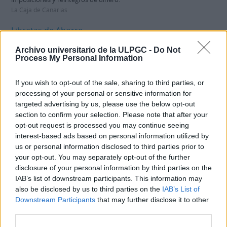
La Caja de Canarias
Libretas de Ahorro
ES 35017 AULPGC / CC-3.-3.3.-FCHCC_03300_0507
Dossier
Archivo universitario de la ULPGC -
Do Not
1967-1968
Process My Personal Information
Fait partie de
Documentación de Contabilidad Histórica de la Caja de
Canarias
Libreta de ahorro personales con movimientos de imposiciones
If you wish to opt-out of the sale, sharing to third parties, or
realizadas.
processing of your personal or sensitive information for
La Caja de Canarias
targeted advertising by us, please use the below opt-out
section to confirm your selection. Please note that after your
Libretas de Ahorro
opt-out request is processed you may continue seeing
ES 35017 AULPGC / CC-3.-3.3.-FCHCC_03300_0509
Dossier
1967
interest-based ads based on personal information utilized by
Fait partie de
Documentación de Contabilidad Histórica de la Caja de
us or personal information disclosed to third parties prior to
Canarias
your opt-out. You may separately opt-out of the further
Libreta de ahorro de cuenta corriente que refleja los movimientos de
disclosure of your personal information by third parties on the
imposiciones y reintegros de dinero.
IAB’s list of downstream participants. This information may
La Caja de Canarias
also be disclosed by us to third parties on the
IAB’s List of
Downstream Participants
that may further disclose it to other
Libretas de Ahorro
third parties.
ES 35017 AULPGC / CC-3.-3.3.-FCHCC_03300_0510
Dossier
1967
Fait partie de
Documentación de Contabilidad Histórica de la Caja de