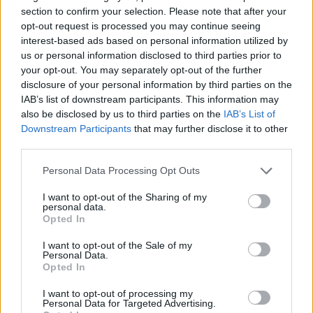
La Caja de Canarias
section to confirm your selection. Please note that after your
opt-out request is processed you may continue seeing
Anotaciones empleados
interest-based ads based on personal information utilized by
ES 35017 AULPGC / CC-4.-4.3.-FCHCC_04300_0746
Objekt
us or personal information disclosed to third parties prior to
1964-1966
your opt-out. You may separately opt-out of the further
Teil von
Documentación de Contabilidad Histórica de la Caja de Canarias
Listado nominal de empleados que solicitaron préstamos.
disclosure of your personal information by third parties on the
La Caja de Canarias
IAB’s list of downstream participants. This information may
also be disclosed by us to third parties on the
IAB’s List of
Anticipos
Downstream Participants
that may further disclose it to other
ES 35017 AULPGC / CC-4.-4.3.-FCHCC_04300_0745
Objekt
third parties.
1956-1960
Teil von
Documentación de Contabilidad Histórica de la Caja de Canarias
Personal Data Processing Opt Outs
Listado nominal de empleados que solicitaron anticipos.
I want to opt-out of the Sharing of my
La Caja de Canarias
personal data.
Opted In
Anuario Oficial del Ministerio de Hacienda
ES 35017 AULPGC / CC-10.-10.3.
SD
1935-1944
I want to opt-out of the Sale of my
Teil von
Documentación de Contabilidad Histórica de la Caja de Canarias
Personal Data.
Opted In
Anuario del Ministerio de Hacienda
I want to opt-out of processing my
ES 35017 AULPGC / CC-10.-10.3.-FCHCC_10300_0790
Objekt
1944
Personal Data for Targeted Advertising.
Teil von
Documentación de Contabilidad Histórica de la Caja de Canarias