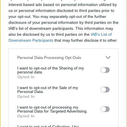
interest-based ads based on personal information utilized by
1967-1968
us or personal information disclosed to third parties prior to
ES 35017 AULPGC / TN-F-F.1.3
Unidad documental
your opt-out. You may separately opt-out of the further
1967-1968
disclosure of your personal information by third parties on the
Parte de
Jesús Telo Núñez
IAB’s list of downstream participants. This information may
also be disclosed by us to third parties on the
IAB’s List of
1969
Downstream Participants
that may further disclose it to other
ES 35017 AULPGC / TN-F-F.1.4
Unidad documental
1969
third parties.
Parte de
Jesús Telo Núñez
Las fotografías están agrupadas por la siguiente temática
Personal Data Processing Opt Outs
deportiva:
I want to opt-out of the Sharing of my
Judo
personal data.
Judo Selección
Opted In
Fotos varias
Festival Blume
I want to opt-out of the Sale of my
Personal Data.
II fase del VII Campeonatos Ejército del Aire (marzo 1969)
Opted In
Esgrima, Congreso Mundial Educación Física (Strasburgo),
Atletismo especial, Blume gimnasia
I want to opt-out of processing my
Personal Data for Targeted Advertising.
1970
Opted In
ES 35017 AULPGC / TN-F-F.2.1
Unidad documental
1970
Parte de
Jesús Telo Núñez
I want to opt-out of Collection, Use,