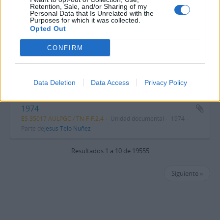
Retention, Sale, and/or Sharing of my
Personal Data that Is Unrelated with the
1971-1972
Purposes for which it was collected.
Opted Out
ES 35017 AULPGC / TN-F-F.2.2
Unidad documental
1971-1972
CONFIRM
Parte de
Jesús Telo Núñez
1973
ES 35017 AULPGC / TN-F-F.2.3
Unidad documental
1973
Data Deletion
Data Access
Privacy Policy
Parte de
Jesús Telo Núñez
1974
ES 35017 AULPGC / TN-F-F.2.4
Unidad documental
1974
Parte de
Jesús Telo Núñez
Resultados 1 a 10 de 19555
Siguiente »