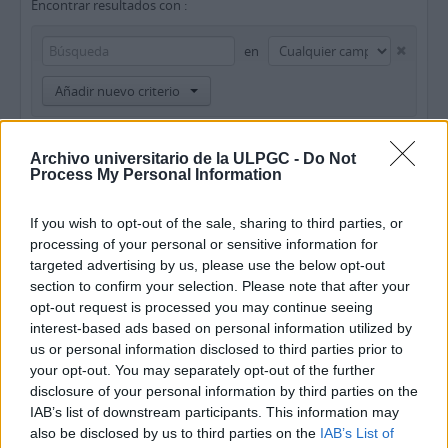
Encontrar resultados con :
en
Añadir nuevo criterio
Limitar resultados por :
Archivo universitario de la ULPGC -
Do Not
Process My Personal Information
Institución archivística
Descripción raíz
If you wish to opt-out of the sale, sharing to third parties, or
processing of your personal or sensitive information for
targeted advertising by us, please use the below opt-out
Filtrar resultados por :
section to confirm your selection. Please note that after your
opt-out request is processed you may continue seeing
Nivel de descripción
Objeto digital disponibles
Instrumento de descripción
interest-based ads based on personal information utilized by
us or personal information disclosed to third parties prior to
your opt-out. You may separately opt-out of the further
Régimen de derechos de autor
Tipo general de material
disclosure of your personal information by third parties on the
IAB’s list of downstream participants. This information may
also be disclosed by us to third parties on the
IAB’s List of
Descripciones de máximo nivel