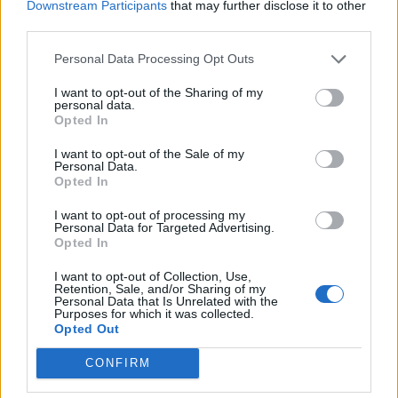
Downstream Participants
that may further disclose it to other
Todas las descripciones
third parties.
Personal Data Processing Opt Outs
Filtrar por rango de fecha :
I want to opt-out of the Sharing of my
Inicio
Fin
personal data.
Superposición
Opted In
Exacto
I want to opt-out of the Sale of my
Personal Data.
Opted In
I want to opt-out of processing my
Personal Data for Targeted Advertising.
Opted In
Imprimir vista previa
Ver :
I want to opt-out of Collection, Use,
Ordenar por:
Identificador
Direction:
Descending
Retention, Sale, and/or Sharing of my
Personal Data that Is Unrelated with the
Purposes for which it was collected.
Opted Out
Carta de Mª Delia Bonilla
Ortega para la sección
CONFIRM
“Correo íntimo” del
periódico La Provincia