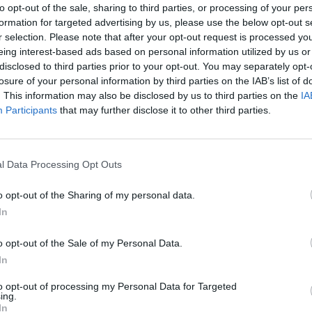
to opt-out of the sale, sharing to third parties, or processing of your per
Entidade detentora
formation for targeted advertising by us, please use the below opt-out s
r selection. Please note that after your opt-out request is processed y
Descrição de nível superior
eing interest-based ads based on personal information utilized by us or
disclosed to third parties prior to your opt-out. You may separately opt-
os resultados por:
losure of your personal information by third parties on the IAB’s list of
. This information may also be disclosed by us to third parties on the
IA
de descrição
Objeto digital disponível
Participants
that may further disclose it to other third parties.
 dos direitos de autor
Designação
l Data Processing Opt Outs
o opt-out of the Sharing of my personal data.
In
or intervalo de datas:
o opt-out of the Sale of my Personal Data.
Fim
In
to opt-out of processing my Personal Data for Targeted
ing.
In