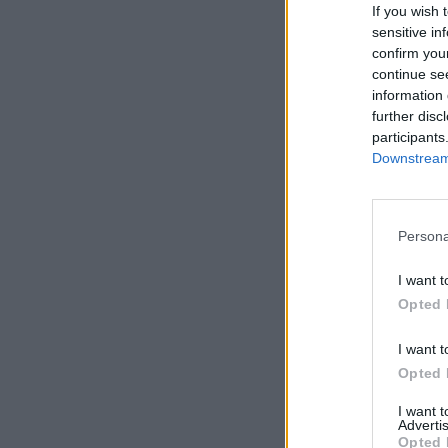
If you wish 
sensitive in
confirm you
continue se
information 
Filtrar 
further disc
participants
Nível 
Downstream 
Estado
Persona
I want t
Opted 
Filtrar p
I want t
Início
Opted 
I want 
Advertis
Opted 