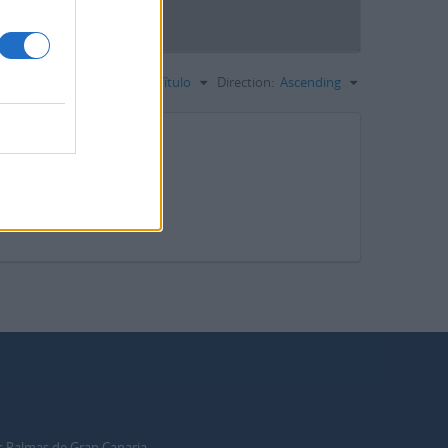
Ordenar por ordem:
Título
Direction:
Ascending
s Palmas de Gran Canaria