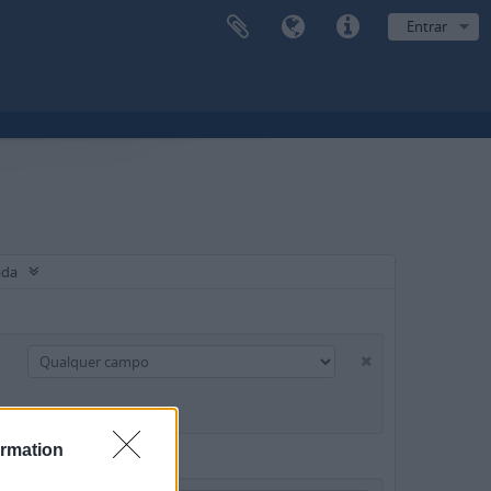
Entrar
ada
ormation