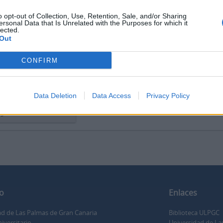
o opt-out of Collection, Use, Retention, Sale, and/or Sharing
ersonal Data that Is Unrelated with the Purposes for which it
lected.
Out
alizar a impressão
Ver:
CONFIRM
o cívico religioso La
rna
Data Deletion
Data Access
Privacy Policy
 cívico religioso La
na
o
Enlaces
ad de Las Palmas de Gran Canaria
Biblioteca ULPGC
iversitario
Universidad de La