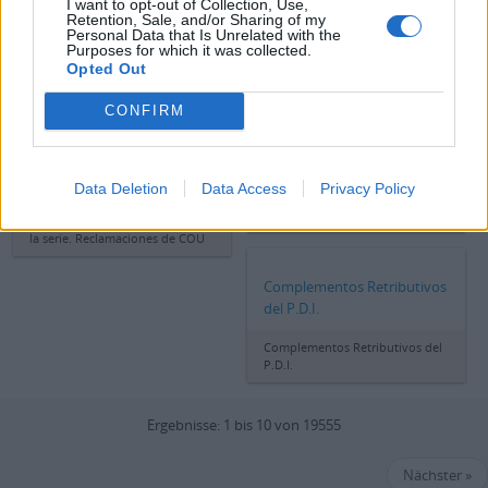
Incidencias (Toma de Datos)
I want to opt-out of Collection, Use,
después del expurgo realizado a
Retention, Sale, and/or Sharing of my
la serie. Reclamaciones de COU
Personal Data that Is Unrelated with the
Purposes for which it was collected.
Opted Out
Documentación
seleccionada, después del
Documentación
CONFIRM
expurgo realizado a la serie.
seleccionada, después del
Reclamaciones de COU
expurgo realizado a la serie.
Reclamaciones de COU
Documentación seleccionada,
Data Deletion
Data Access
Privacy Policy
después del expurgo realizado a
Documentación seleccionada,
la serie. Reclamaciones de COU
después del expurgo realizado a
la serie. Reclamaciones de COU
Complementos Retributivos
del P.D.I.
Complementos Retributivos del
P.D.I.
Ergebnisse: 1 bis 10 von 19555
Nächster »