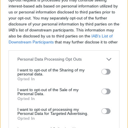
después del expurgo realizado a
los Centros aportan a la
interest-based ads based on personal information utilized by
la serie. Reclamaciones de COU
Universidad.Listados de
us or personal information disclosed to third parties prior to
alumnos de COU. Corrección
your opt-out. You may separately opt-out of the further
de errores en los listados
disclosure of your personal information by third parties on the
Documentación
enviados p
IAB’s list of downstream participants. This information may
seleccionada, después del
also be disclosed by us to third parties on the
IAB’s List of
expurgo realizado a la serie.
Documentación seleccionada,
Downstream Participants
that may further disclose it to other
después del expurgo realizado a
Reclamaciones de COU
la serie.Reclamaciones de COU
third parties.
(1995-1997)Datos de los
Documentación seleccionada,
Alumnos de COU o REM que los
después del expurgo realizado a
Personal Data Processing Opt Outs
Centros aportan a la
la serie. Reclamaciones de COU
Universidad.Listados de
I want to opt-out of the Sharing of my
alumnos de COU. Corrección de
personal data.
errores en los listados enviados
Opted In
p
Documentación
seleccionada, después del
I want to opt-out of the Sale of my
expurgo realizado a la serie.
Personal Data.
Documentación
Opted In
Reclamaciones de COU,
seleccionada, después del
Incidencias (Toma de Datos)
I want to opt-out of processing my
expurgo realizado a la serie.
Personal Data for Targeted Advertising.
Documentación seleccionada,
Reclamaciones de COU
Opted In
después del expurgo realizado a
la serie. Reclamaciones de COU,
Documentación seleccionada,