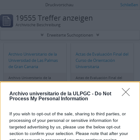
Druckvorschau
Schließen
19555 Treffer anzeigen
Archivische Beschreibung
Erweiterte Suchoptionen
Archivo Universitario de la
Actas de Evaluación Final del
Universidad de Las Palmas
Curso de Orientación
de Gran Canaria
Universitaria
Archivo Universitario de la
Actas de Evaluación Final del
Universidad de Las Palmas de
Curso de Orientación
Gran Canaria
Universitaria
Archivo universitario de la ULPGC -
Do Not
Process My Personal Information
Documentación
Documentación
If you wish to opt-out of the sale, sharing to third parties, or
seleccionada, después del
seleccionada, después del
processing of your personal or sensitive information for
expurgo realizado a la
expurgo realizado a la serie.
targeted advertising by us, please use the below opt-out
serie.Reclamaciones de COU
Reclamaciones de COU
(1995-1997)Datos de los
section to confirm your selection. Please note that after your
Documentación seleccionada,
Alumnos de COU o REM que
opt-out request is processed you may continue seeing