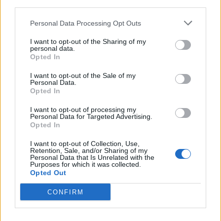
third parties.
Todas as descrições
Personal Data Processing Opt Outs
Filtrar por intervalo de datas:
I want to opt-out of the Sharing of my
personal data.
Início
Fim
Opted In
Sobreposição
Exato
I want to opt-out of the Sale of my
Personal Data.
Opted In
I want to opt-out of processing my
Personal Data for Targeted Advertising.
Opted In
Previsualizar a impressão
Ver:
I want to opt-out of Collection, Use,
Retention, Sale, and/or Sharing of my
Ordenar por ordem:
Data de início
Direction:
Ascending
Personal Data that Is Unrelated with the
Purposes for which it was collected.
Opted Out
Copia del artículo de Carmen Laforet para la revista Destino titulado "Un autor canario" y nota aclaratoria de Manuel González Sosa
ES 35017 AULPGC / DF-4.-4.1.-4.1.10.-FMDFB_04110_4139
CONFIRM
Documento
1951
Parte de
María Dolores de la Fe
Copia del artículo de Carmen Laforet para la revista Destino