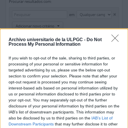
Procurar resultados com:
em
Adicionar novo critério
Limitar resultados:
Archivo universitario de la ULPGC -
Do Not
Process My Personal Information
Entidade detentora
If you wish to opt-out of the sale, sharing to third parties, or
Descrição de nível superior
processing of your personal or sensitive information for
targeted advertising by us, please use the below opt-out
section to confirm your selection. Please note that after your
Filtrar os resultados por:
opt-out request is processed you may continue seeing
interest-based ads based on personal information utilized by
Nível de descrição
Objeto digital disponível
Instrumento de descrição documental
us or personal information disclosed to third parties prior to
your opt-out. You may separately opt-out of the further
disclosure of your personal information by third parties on the
Estado dos direitos de autor
Designação geral do material
IAB’s list of downstream participants. This information may
also be disclosed by us to third parties on the
IAB’s List of
Downstream Participants
that may further disclose it to other
Descrições de nível superior