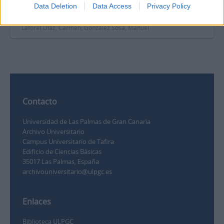
Data Deletion
Data Access
Privacy Policy
titulado "Un autor canario" y nota aclaratoria de Manuel
González Sosa
Laforet Díaz, Carmen; González Sosa, Manuel
Contacto
Universidad de Las Palmas de Gran Canaria
Archivo Universitario
Campus Universitario de Tafira
Edificio de Ciencias Básicas
35017 Las Palmas, España
archivouniversitario@ulpgc.es
Enlaces
Biblioteca ULPGC