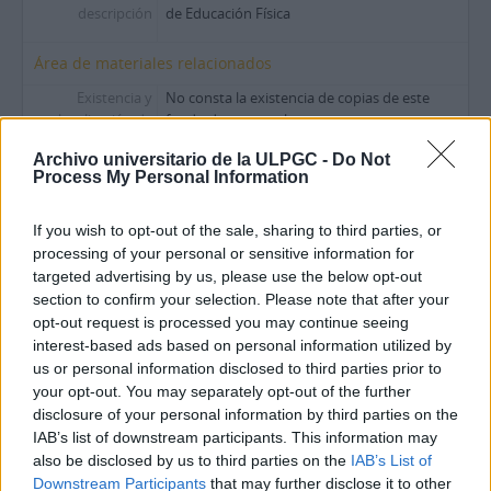
descripción
de Educación Física
Área de materiales relacionados
Existencia y
No consta la existencia de copias de este
localización de
fondo documental.
copias
Archivo universitario de la ULPGC -
Do Not
Área de notas
Process My Personal Information
Notas
Descripción realizada por Julio Andrés
Martínez Morilla
If you wish to opt-out of the sale, sharing to third parties, or
processing of your personal or sensitive information for
Notas
Archivo depositado en el Edificio Central de la
targeted advertising by us, please use the below opt-out
Biblioteca Universitaria (sótano 2)
section to confirm your selection. Please note that after your
opt-out request is processed you may continue seeing
Notas
Discurso de D. Jesús Telo Núñez, en el acto de
interest-based ads based on personal information utilized by
investidura como Doctor Honoris Causa por
la ULPGC.
us or personal information disclosed to third parties prior to
your opt-out. You may separately opt-out of the further
Excelentísimo señor Rector Magnífico de la
disclosure of your personal information by third parties on the
Universidad de Las
IAB’s list of downstream participants. This information may
Palmas de Gran Canaria, excelentísimas e
also be disclosed by us to third parties on the
IAB’s List of
ilustrísimas Autoridades,
Downstream Participants
that may further disclose it to other
miembros del Claustro de la
...
»