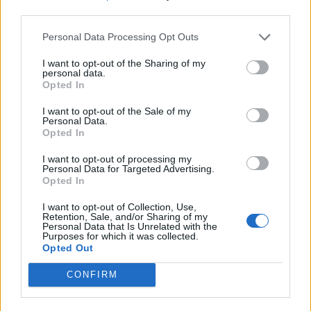
third parties.
Notas
Enlace al video "50 años BLUME Gran
Canaria":
https://youtu.be/EklYk8BADuI
Personal Data Processing Opt Outs
I want to opt-out of the Sharing of my
Puntos de acceso
personal data.
Opted In
Puntos de acceso
Deportes
por materia
Educación Física
I want to opt-out of the Sale of my
Festival Blume
Personal Data.
Trofeo al Mejor Deportista
Opted In
Judo
Gimnasia
I want to opt-out of processing my
Personal Data for Targeted Advertising.
Puntos de acceso
España
»
Gran Canaria
Opted In
por lugar
Puntos de acceso
Telo Núñez, Jesús
(Materia)
I want to opt-out of Collection, Use,
Retention, Sale, and/or Sharing of my
por autoridad
Personal Data that Is Unrelated with the
Purposes for which it was collected.
Tipo de puntos de
Fotografía
Opted Out
acceso
Documentos misceláneos
CONFIRM
Área de control de la descripción
Identificador de la
ULPGC