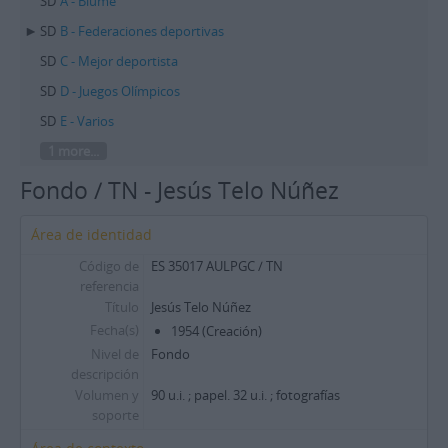
SD
A - Blume
SD
B - Federaciones deportivas
SD
C - Mejor deportista
SD
D - Juegos Olímpicos
SD
E - Varios
1 more...
Fondo / TN - Jesús Telo Núñez
Área de identidad
Código de
ES 35017 AULPGC / TN
referencia
Título
Jesús Telo Núñez
Fecha(s)
1954 (Creación)
Nivel de
Fondo
descripción
Volumen y
90 u.i. ; papel. 32 u.i. ; fotografías
soporte