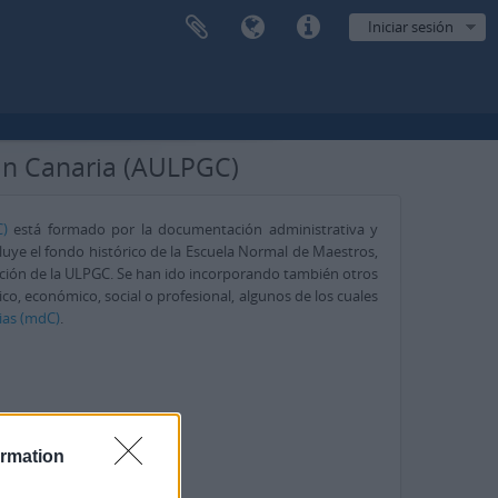
Iniciar sesión
ran Canaria (AULPGC)
)
está formado por la documentación administrativa y
uye el fondo histórico de la Escuela Normal de Maestros,
reación de la ULPGC. Se han ido incorporando también otros
co, económico, social o profesional, algunos de los cuales
ias (mdC)
.
ormation