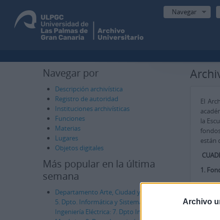
Navegar
Navegar por
Archi
Descripción archivística
Registro de autoridad
El Arc
Instituciones archivísticas
académ
Funciones
la Esc
Materias
fondos
Lugares
están 
Objetos digitales
CUADR
Más popular en la última
1. Fon
semana
1
Departamento Arte, Ciudad y Territorio:
1
Archivo u
5. Dpto. Informática y Sistemas: 6. Dpto.
Ingeniería Eléctrica: 7. Dpto Ingeniería
1