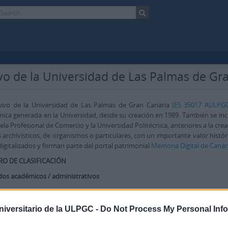
vo de la Universidad de Las Palmas de G
hivo de la Universidad de Las Palmas de Gran Canaria
(ES 35017 AULPGC
ica generada en la Universidad, desde su creación en 1989. También se incl
uela Profesional de Comercio y la Universidad Politécnica, anteriores a la c
 archívísticos, de organismos o particulares, con un importante valor históri
digitalizados y forman parte del portal patrimonial
Memoria Digital de Canar
O DE CLASIFICACIÓN
dos académicos / administrativos
.1.
Archivo General de la ULPGC (AG)
.2.
Escuela Normal de Maestros de Las Palmas (EN)
niversitario de la ULPGC -
Do Not Process My Personal Inf
.3.
Escuela Profesional de Comercio de Las Palmas (EC)