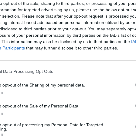
to opt-out of the sale, sharing to third parties, or processing of your per
dos de entidades / sociedades
formation for targeted advertising by us, please use the below opt-out s
.1. Comisión Reguladora de Exportación del Plátano - CREP (CR)
r selection. Please note that after your opt-out request is processed y
eing interest-based ads based on personal information utilized by us or
.2.
Contabilidad Histórica de la Caja de Canarias (CC)
disclosed to third parties prior to your opt-out. You may separately opt-
.3.
Heredad de aguas de Arucas y Firgas (HA)
[Archivo Digital]
losure of your personal information by third parties on the IAB’s list of
. This information may also be disclosed by us to third parties on the
IA
.4.
Real Sociedad Económica de Amigos del País de G.C. (RS)
[Archivo Digital]
Participants
that may further disclose it to other third parties.
dos particulares
.1. Carlos Morón (CM)
.2.
Cosme Súarez e Isabel Lecuona (SL)
l Data Processing Opt Outs
.3. Diego Vega Sarmiento (VS)
o opt-out of the Sharing of my personal data.
.4.
Jesús Telo Nuñez (TN)
[Edificio Central de la BU]
In
.5.
José María Emperador Oraá (EO)
.6.
María Dolores de la Fe (DF)
[Archivo Digital]
o opt-out of the Sale of my Personal Data.
In
.7.
Miguel Martín-Fernández de la Torre (MM)
[Archivo Digital]
.8.
Padrón y Trujillo (PT)
[Biblioteca de Arquitectura / Edificio Central de la BU
to opt-out of processing my Personal Data for Targeted
ing.
.9.
Pedro Massieu (PM)
[Biblioteca de Arquitectura /
Archivo Digital]
In