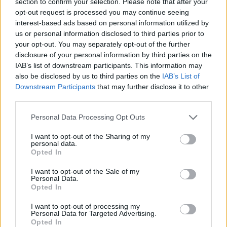
section to confirm your selection. Please note that after your
opt-out request is processed you may continue seeing
Descripciones de máximo nivel
interest-based ads based on personal information utilized by
Todas las descripciones
us or personal information disclosed to third parties prior to
your opt-out. You may separately opt-out of the further
Filtrar por rango de fecha :
disclosure of your personal information by third parties on the
IAB’s list of downstream participants. This information may
also be disclosed by us to third parties on the
IAB’s List of
Inicio
Fin
Superposición
Downstream Participants
that may further disclose it to other
Exacto
third parties.
Personal Data Processing Opt Outs
I want to opt-out of the Sharing of my
personal data.
Opted In
Imprimir vista previa
Ver :
I want to opt-out of the Sale of my
Ordenar por:
Título
Direction:
Descending
Personal Data.
Opted In
I want to opt-out of processing my
Personal Data for Targeted Advertising.
Visitas
Opted In