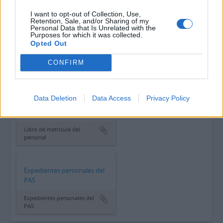
Visitas
I want to opt-out of Collection, Use,
Retention, Sale, and/or Sharing of my
Personal Data that Is Unrelated with the
Purposes for which it was collected.
Opted Out
Selección del personal
CONFIRM
Selección del personal
Data Deletion
Data Access
Privacy Policy
Libro de matrícula del
personal
Libro de matrícula del
personal
Expedientes personales del
PAS
Expedientes personales del
PAS