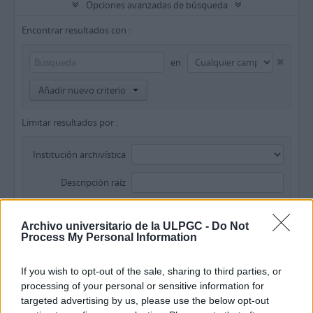
Opciones avanzadas de búsqueda
Encontrar resultados con :
en
Añadir nuevo criterio
Limitar resultados por :
Institución archivística
Descripción raíz
Filtrar resultados por :
Archivo universitario de la ULPGC -
Do Not
Process My Personal Information
Nivel de descripción
Objeto digital disponibles
Instrumento de descripción
If you wish to opt-out of the sale, sharing to third parties, or
processing of your personal or sensitive information for
Régimen de derechos de autor
Tipo general de material
targeted advertising by us, please use the below opt-out