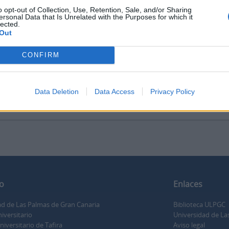
o opt-out of Collection, Use, Retention, Sale, and/or Sharing
ersonal Data that Is Unrelated with the Purposes for which it
lected.
Out
r vista previa
Ver :
CONFIRM
 del artículo de Xabier Pikaza titulado "Las tres Marías"
17 AULPGC / DF-4.-4.1.-4.1.22.-FMDFB_04122_4394
Unidad documental simple
de
María Dolores de la Fe
Data Deletion
Data Access
Privacy Policy
de artículo de Xabier Pikaza titulado "Las tres Marías"
, Xabier
o
Enlaces
ad de Las Palmas de Gran Canaria
Biblioteca ULPGC
iversitario
Universidad de La
versitario de Tafira
Aviso legal