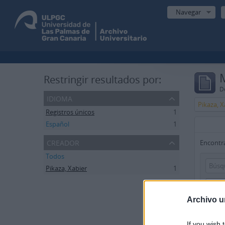
Navegar
Restringir resultados por:
De
idioma
Pikaza, X
Registros únicos
1
Español
1
creador
Encontra
Todos
Pikaza, Xabier
1
Añad
Archivo u
Limitar 
If you wish 