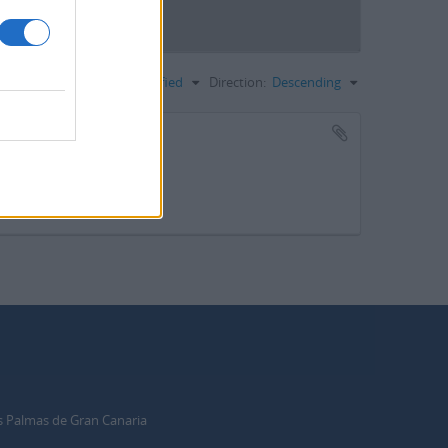
Ordenar por:
Date modified
Direction:
Descending
2010-11-10
s Palmas de Gran Canaria