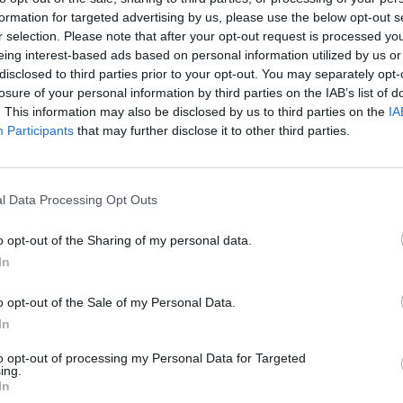
Institución archivística
formation for targeted advertising by us, please use the below opt-out s
r selection. Please note that after your opt-out request is processed y
Descripción raíz
eing interest-based ads based on personal information utilized by us or
disclosed to third parties prior to your opt-out. You may separately opt-
esultados por :
losure of your personal information by third parties on the IAB’s list of
. This information may also be disclosed by us to third parties on the
IA
de descripción
Objeto digital disponibles
Participants
that may further disclose it to other third parties.
n de derechos de autor
Tipo genera
l Data Processing Opt Outs
o opt-out of the Sharing of my personal data.
Descri
In
por rango de fecha :
o opt-out of the Sale of my Personal Data.
In
Fin
to opt-out of processing my Personal Data for Targeted
ing.
In