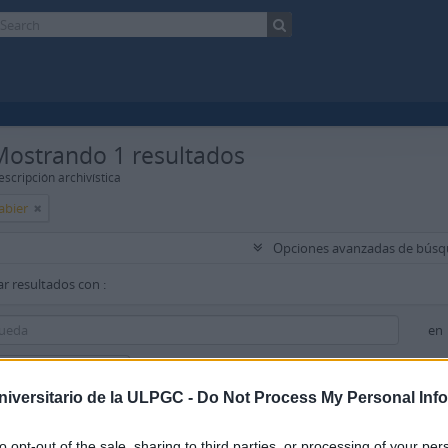
Mostrando 1 resultados
scripción archivística
abier
Opciones avanzadas de bús
r resultados con :
en
ir nuevo criterio
niversitario de la ULPGC -
Do Not Process My Personal Inf
resultados por :
to opt-out of the sale, sharing to third parties, or processing of your per