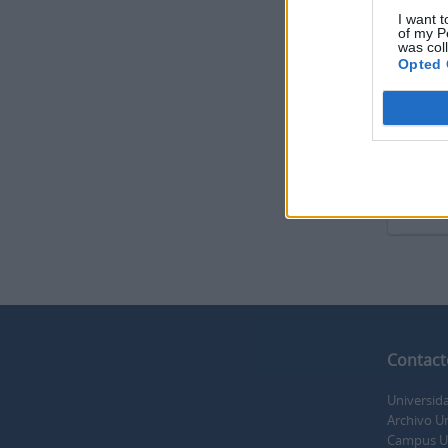
I want t
of my P
was col
Opted 
Imprimi
Copia
ES 350
Parte 
Copia 
Pikaza
Contact
Universid
Archivo Un
Campus Uni