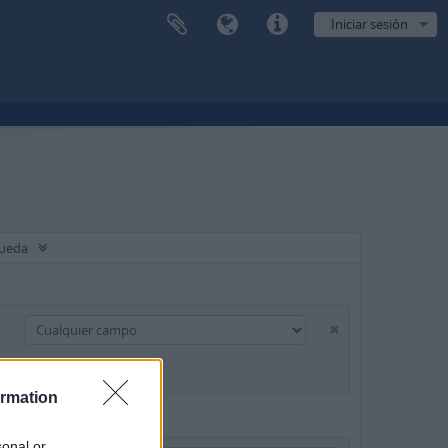
Iniciar sesión
queda
ormation
sonal or