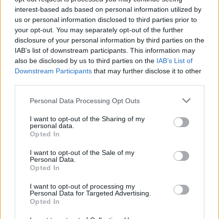
Real Decreto Legislativo 1/1996, de 12 de abril,
interest-based ads based on personal information utilized by
y al Reglamento (UE) 2016/679 del
Parlamento Europeo y del Consejo de 27 de
us or personal information disclosed to third parties prior to
abril de 2016 relativo a la protección de
...
»
your opt-out. You may separately opt-out of the further
disclosure of your personal information by third parties on the
Idioma del
español
IAB’s list of downstream participants. This information may
material
also be disclosed by us to third parties on the
IAB’s List of
Instrumentos de
1º fase: descripciones a nivel fondo y sección;
Downstream Participants
that may further disclose it to other
descripción
inventario de las unidades documentales
third parties.
según la base de datos del AULPGC;
Inventario de 156 libros digitalizados
Personal Data Processing Opt Outs
(situación hasta 2024).
2º fase: se comienza la descripción archivística
I want to opt-out of the Sharing of my
de las unidades
...
»
personal data.
Opted In
Área de materiales relacionados
I want to opt-out of the Sale of my
Personal Data.
Existencia y
Archivo de la Universidad de Las Palmas de
Opted In
localización de
Gran Canaria.
originales
I want to opt-out of processing my
Existencia y
No consta la existencia de copias de este
Personal Data for Targeted Advertising.
localización de
fondo documental
Opted In
copias