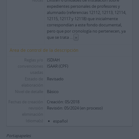
Notas
Existen 6 unidades de instalación sobre
expedientes personales de profesores y
alumnado (referencias 12112, 12113, 12114,
12115, 12117 y 12118) que inicialmente
correspondían a este fondo documental,
pero que por cronología no pertenecen, ya
que se trata
...
»
Área de control de la descripción
Reglas y/o
ISDIAH
convenciones
ISAAR (CPF)
usadas
Estado de
Revisado
elaboración
Nivel de detalle
Básico
Fechas de creación
Creación: 05/2018
revisión
Revisión: 05/2024 (en proceso)
eliminación
Idioma(s)
español
Portapapeles