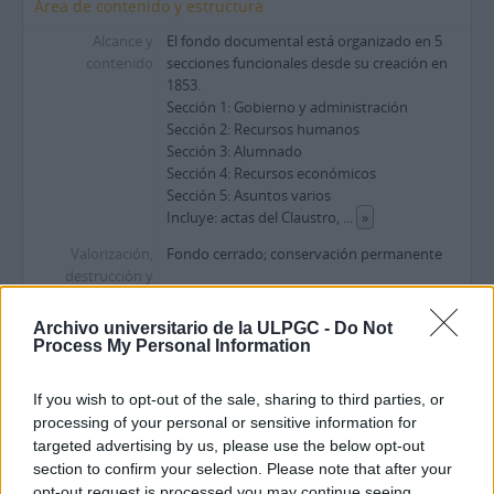
Área de contenido y estructura
Alcance y
El fondo documental está organizado en 5
contenido
secciones funcionales desde su creación en
1853.
Sección 1: Gobierno y administración
Sección 2: Recursos humanos
Sección 3: Alumnado
Sección 4: Recursos económicos
Sección 5: Asuntos varios
Incluye: actas del Claustro,
...
»
Valorización,
Fondo cerrado; conservación permanente
destrucción y
programación
Archivo universitario de la ULPGC -
Do Not
Área de condiciones de acceso y uso
Process My Personal Information
Condiciones de
La consulta se hará bajo cita previa puesto
acceso
que el Archivo se encuentra cerrado al
If you wish to opt-out of the sale, sharing to third parties, or
público.
processing of your personal or sensitive information for
targeted advertising by us, please use the below opt-out
Condiciones
La consulta y reproducción está sujeta a la
section to confirm your selection. Please note that after your
Ley de Propiedad Intelectual, aprobado por
opt-out request is processed you may continue seeing