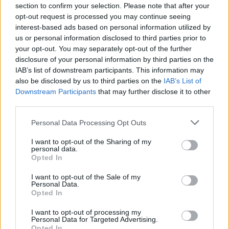
section to confirm your selection. Please note that after your
opt-out request is processed you may continue seeing
Área de contenido y estructura
interest-based ads based on personal information utilized by
Valorización,
Conservación permanente
us or personal information disclosed to third parties prior to
destrucción y
your opt-out. You may separately opt-out of the further
programación
disclosure of your personal information by third parties on the
Acumulaciones
No se esperan nuevas acumulaciones
IAB’s list of downstream participants. This information may
Sistema de arreglo
also be disclosed by us to third parties on the
Créditos y préstamos. 4.2. Préstamos
IAB’s List of
personales. 4.2.2. Agrícola con garantía
Downstream Participants
that may further disclose it to other
personal
third parties.
Personal Data Processing Opt Outs
Área de condiciones de acceso y uso
Condiciones de
Acceso público bajo solicitud
I want to opt-out of the Sharing of my
personal data.
acceso
Opted In
Condiciones
Prohibida su reproduccion sin autorizacion
de los donantes
I want to opt-out of the Sale of my
Personal Data.
Idioma del
español
Opted In
material
I want to opt-out of processing my
Área de materiales relacionados
Personal Data for Targeted Advertising.
Opted In