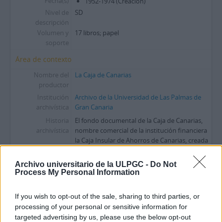
Fecha(s)
1952-1974 (Creación)
Nivel de
SD
descripción
Volumen y
17 libros; papel
soporte
Área de contexto
Nombre del
La Caja de Canarias
productor
Institución
Archivo de la Universidad de Las Palmas de
archivística
Gran Canaria
Historia
El fondo documental de la Caja de Canarias,
archivística
nombre comercial de la institución financiera
la Caja Insular de Ahorros de Canarias, creada
en el año 1939, está compuesto por la
documentación generada por la propia Caja a
Archivo universitario de la ULPGC -
Do Not
lo largo de su trayectoria, con
...
»
Process My Personal Information
Origen del ingreso
Donación realizada por la propia entidad una
o transferencia
vez finalizada su actividad financiera con la
If you wish to opt-out of the sale, sharing to third parties, or
denominación de Caja Insular de Ahorros de
processing of your personal or sensitive information for
Canarias
targeted advertising by us, please use the below opt-out