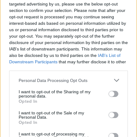
targeted advertising by us, please use the below opt-out
destrucción y
section to confirm your selection. Please note that after your
programación
opt-out request is processed you may continue seeing
Acumulaciones
No se esperan nuevas acumulaciones
interest-based ads based on personal information utilized by
Sistema de arreglo
Publicaciones. 10.3. Anuario Oficial del
us or personal information disclosed to third parties prior to
Ministerio de Hacienda
your opt-out. You may separately opt-out of the further
disclosure of your personal information by third parties on the
Área de condiciones de acceso y uso
IAB’s list of downstream participants. This information may
also be disclosed by us to third parties on the
IAB’s List of
Condiciones de
Acceso público bajo solicitud
Downstream Participants
that may further disclose it to other
acceso
third parties.
Condiciones
Prohibida su reproduccion sin autorizacion
de los donantes
Personal Data Processing Opt Outs
Idioma del
español
I want to opt-out of the Sharing of my
material
personal data.
Características
28 x 21 cm.
Opted In
físicas y requisitos
técnicos
I want to opt-out of the Sale of my
Personal Data.
Área de materiales relacionados
Opted In
Existencia y
Archivo de la Universidad de Las Palmas de
I want to opt-out of processing my