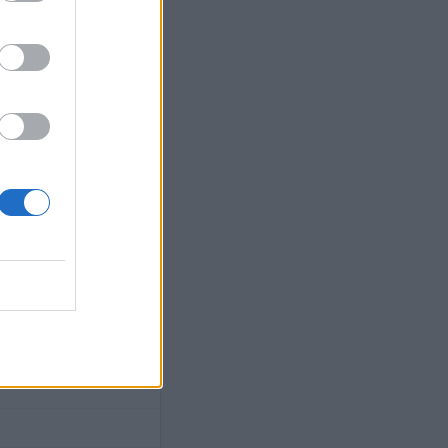
tos sobre otros autores.
 donantes
Canaria (BULPGC)