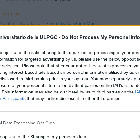
 contexto
Nombre del productor
Fernández-Aceytuno, Mónica
Institución archivística
Archivo de la Universidad de Las Palmas de Gran C
niversitario de la ULPGC -
Do Not Process My Personal Inf
Historia archivística
María Dolores de la Fe Bonilla (Las Palmas de Gran
de 1921 - 11 de junio de 2012) fue una periodista 
to opt-out of the sale, sharing to third parties, or processing of your per
vinculada a la cultura de las Islas, relacionandose
Alamo, Pepe Damaso o Juan
...
»
formation for targeted advertising by us, please use the below opt-out s
r selection. Please note that after your opt-out request is processed y
Origen del ingreso o
Tras el fallecimiento de María Dolores de la Fe en el
eing interest-based ads based on personal information utilized by us or
transferencia
acepta la donacion de su importante fondo docume
disclosed to third parties prior to your opt-out. You may separately opt-
el Archivo de la Universidad de Las Palmas de Gran 
losure of your personal information by third parties on the IAB’s list of
Campus Universitario de Tafira,
...
»
. This information may also be disclosed by us to third parties on the
IA
Participants
that may further disclose it to other third parties.
 contenido y estructura
Alcance y contenido
Artículo de Mónica Fernández-Aceytuno para el per
camino"
l Data Processing Opt Outs
rización, destrucción y
Conservación permanente
programación
o opt-out of the Sharing of my personal data.