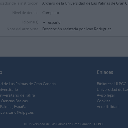
icador de la institución
Archivo de la Universidad de Las Palmas de Gran 
Nivel de detalle
Completo
Idioma(s)
español
Nota del archivista
Descripción realizada por Iván Rodríguez
o
Enlaces
ad de Las Palmas de Gran Canaria
Biblioteca ULPGC
iversitario
Universidad de La
versitario de Tafira
Aviso legal
e Ciencias Básicas
Cookies
 Palmas, España
Accesibilidad
iversitario@ulpgc.es
© Universidad de Las Palmas de Gran Canaria · ULPGC