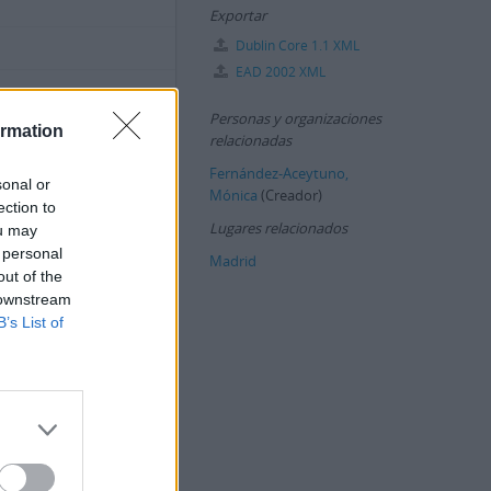
Exportar
Dublin Core 1.1 XML
EAD 2002 XML
anaria
Personas y organizaciones
ormation
relacionadas
 Canaria, 05 de septiembre
y escritora ampliamente
Fernández-Aceytuno,
sonal or
 con figuras como Nestor
Mónica
(Creador)
ection to
Lugares relacionados
ou may
 año 2012, la familia
 personal
Madrid
ntal, que es recibido por
out of the
Canaria, sito en el
 downstream
B’s List of
iódico ABC titulado "El