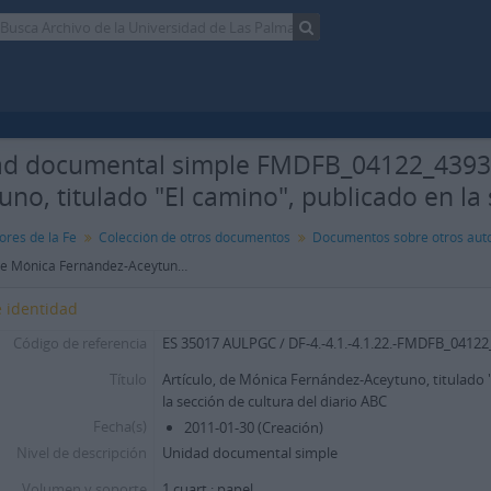
d documental simple FMDFB_04122_4393 -
uno, titulado "El camino", publicado en la 
ores de la Fe
Colección de otros documentos
Documentos sobre otros aut
Artículo, de Mónica Fernández-Aceytuno, titulado "El camino", publicado en la sección de cultura del diario ABC
 identidad
Código de referencia
ES 35017 AULPGC / DF-4.-4.1.-4.1.22.-FMDFB_0412
Título
Artículo, de Mónica Fernández-Aceytuno, titulado 
la sección de cultura del diario ABC
Fecha(s)
2011-01-30 (Creación)
Nivel de descripción
Unidad documental simple
Volumen y soporte
1 cuart.; papel