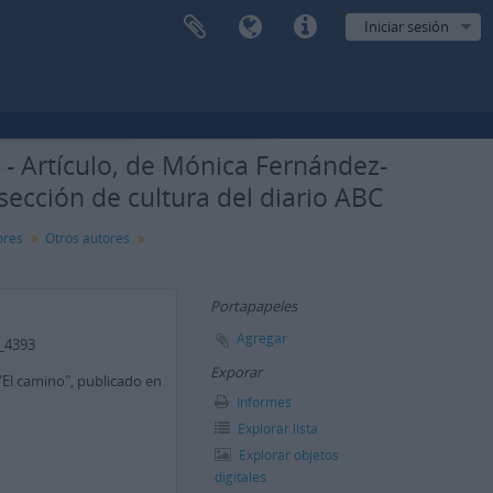
Iniciar sesión
 Artículo, de Mónica Fernández-
sección de cultura del diario ABC
ores
Otros autores
Portapapeles
Agregar
2_4393
Exporar
"El camino", publicado en
Informes
Explorar lista
Explorar objetos
digitales