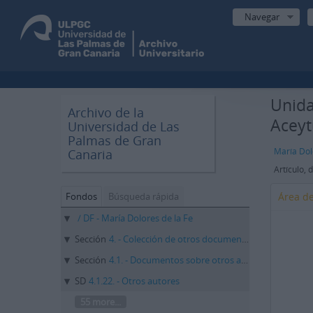
Navegar
Unida
Archivo de la
Aceyt
Universidad de Las
Palmas de Gran
María Dol
Canaria
Fondos
Búsqueda rápida
Área de
/ DF - María Dolores de la Fe
Sección
4. - Colección de otros documentos
Sección
4.1. - Documentos sobre otros autores
SD
4.1.22. - Otros autores
55 more...