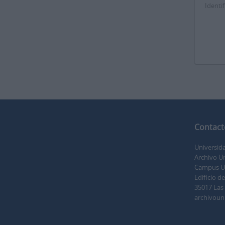
Identif
Contact
Universid
Archivo Un
Campus Uni
Edificio d
35017 Las
archivoun