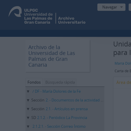
Navegar
Unida
Archivo de la
para 
Universidad de Las
Palmas de Gran
María Dol
Canaria
Fondos
Búsqueda rápida
Área de
/ DF - María Dolores de la Fe
Sección
2. - Documentos de la actividad profesional
Sección
2.1. - Artículos en prensa
SD
2.1.2. - Periódico La Provincia
2.1.2.1. - Sección Correo Íntimo