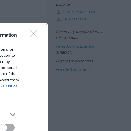
Exportar
Dublin Core 1.1 XML
EAD 2002 XML
anaria
Personas y organizaciones
ormation
relacionadas
 Canaria, 05 de septiembre
y escritora ampliamente
Pérez Amaro, Evaristo
sonal or
 con figuras como Néstor
(Creador)
ection to
Lugares relacionados
ou may
 año 2012, la familia
 personal
Arrecife (Lanzarote)
ntal, que es recibido por
out of the
Canaria, sito en el
 downstream
B’s List of
reo íntimo” del periódico
orita “Mari”.