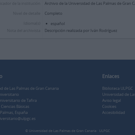
icador de la institución
Archivo de la Universidad de Las Palmas de Gran 
Nivel de detalle
Completo
Idioma(s)
español
Nota del archivista
Descripción realizada por Iván Rodríguez
o
Enlaces
ad de Las Palmas de Gran Canaria
Biblioteca ULPGC
iversitario
Universidad de La
versitario de Tafira
Aviso legal
e Ciencias Básicas
Cookies
 Palmas, España
Accesibilidad
iversitario@ulpgc.es
© Universidad de Las Palmas de Gran Canaria · ULPGC