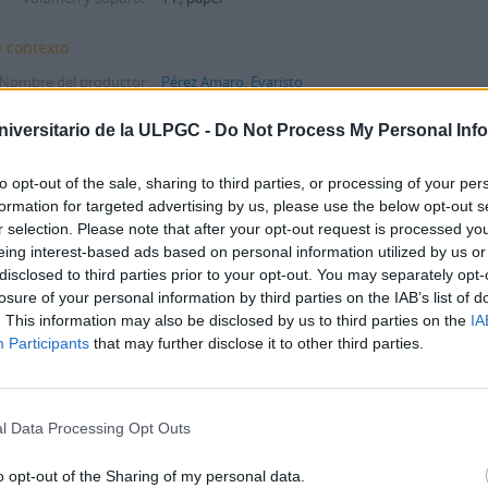
 contexto
Nombre del productor
Pérez Amaro, Evaristo
Institución archivística
Archivo de la Universidad de Las Palmas de Gran C
niversitario de la ULPGC -
Do Not Process My Personal Inf
Historia archivística
María Dolores de la Fe Bonilla (Las Palmas de Gran
de1921 – 11 de junio de 2012) fue una periodista 
to opt-out of the sale, sharing to third parties, or processing of your per
vinculada a la cultura de las Islas, relacionándose
Álamo, Pepe Dámaso o Juan
...
»
formation for targeted advertising by us, please use the below opt-out s
r selection. Please note that after your opt-out request is processed y
Origen del ingreso o
Tras el fallecimiento de María Dolores de la Fe en el
eing interest-based ads based on personal information utilized by us or
transferencia
acepta la donación de su importante fondo docume
disclosed to third parties prior to your opt-out. You may separately opt-
el Archivo de la Universidad de Las Palmas de Gran 
losure of your personal information by third parties on the IAB’s list of
Campus Universitario de Tafira,
...
»
. This information may also be disclosed by us to third parties on the
IA
Participants
that may further disclose it to other third parties.
 contenido y estructura
Alcance y contenido
Carta de Evaristo Pérez Amaro para la sección “Cor
La Provincia en la que solicita la dirección de la señ
l Data Processing Opt Outs
rización, destrucción y
Conservación permanente
programación
o opt-out of the Sharing of my personal data.