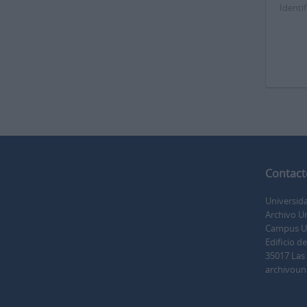
Identif
Contact
Universid
Archivo Un
Campus Uni
Edificio d
35017 Las
archivoun