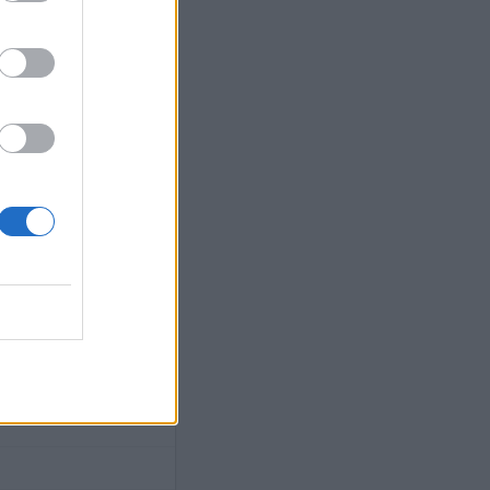
tículos en prensa. 2.1.2.
 Íntimo
 donantes
Canaria (AULPGC)