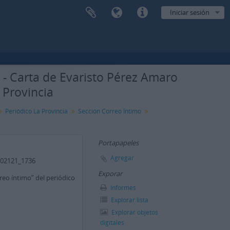
Iniciar sesión
 Carta de Evaristo Pérez Amaro
 Provincia
Periódico La Provincia
Sección Correo Íntimo
Portapapeles
Agregar
B_02121_1736
Exporar
reo íntimo” del periódico
Informes
Explorar lista
Explorar objetos
digitales