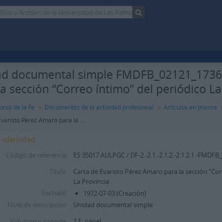
d documental simple FMDFB_02121_1736 -
la sección “Correo íntimo” del periódico La
ores de la Fe
Documentos de la actividad profesional
Artículos en prensa
Carta de Evaristo Pérez Amaro para la sección “Correo íntimo” del periódico La Provincia
 identidad
Código de referencia
ES 35017 AULPGC / DF-2.-2.1.-2.1.2.-2.1.2.1.-FMDF
Título
Carta de Evaristo Pérez Amaro para la sección “Cor
La Provincia
Fecha(s)
1972-07-03 (Creación)
Nivel de descripción
Unidad documental simple
Volumen y soporte
1 f.; papel