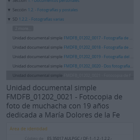
Sección
1. - Documentos personales
Sección
1.2. - Fotografías y postales
SD
1.2.2. - Fotografías varias
2 more...
Unidad documental simple
FMDFB_01202_0017 - Fotografía de obra de teatro celebrada en Los Llanos de Aridane (La Palma)
Unidad documental simple
FMDFB_01202_0018 - Fotografía de obra de teatro celebrada en Los Llanos de Aridane (La Palma)
Unidad documental simple
FMDFB_01202_0019 - Fotografía del barranco de Guiniguada con la Catedral al fondo
Unidad documental simple
FMDFB_01202_0020 - Dos fotografías del diseñador José Trullás en conferencia pronunciada en el Hotel Cristina de Las Palmas de Gran Canaria
Unidad documental simple
FMDFB_01202_0021 - Fotocopia de foto de muchacha con 19 años dedicada a María Dolores de la Fe
Unidad documental simple
FMDFB_01202_0021 - Fotocopia de
foto de muchacha con 19 años
dedicada a María Dolores de la Fe
Área de identidad
Código de
ES 35017 AULPGC / DF-1.-1.2.-1.2.2.-