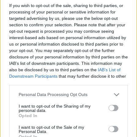
o transferencia
en el año 2012, la familia acepta la donacion
If you wish to opt-out of the sale, sharing to third parties, or
de su importante fondo documental, que es
processing of your personal or sensitive information for
recibido por el Archivo de la Universidad de
targeted advertising by us, please use the below opt-out
Las Palmas de Gran Canaria, sito en el
section to confirm your selection. Please note that after your
Campus Universitario de Tafira,
...
»
opt-out request is processed you may continue seeing
interest-based ads based on personal information utilized by
Área de contenido y estructura
us or personal information disclosed to third parties prior to
your opt-out. You may separately opt-out of the further
Alcance y
Fotocopia de foto de muchacha con 19 años
disclosure of your personal information by third parties on the
contenido
dedicada a María Dolores de la Fe
IAB’s list of downstream participants. This information may
Valorización,
Conservación permanente
also be disclosed by us to third parties on the
IAB’s List of
destrucción y
Downstream Participants
that may further disclose it to other
programación
third parties.
Acumulaciones
No se esperan nuevas acumulaciones
Personal Data Processing Opt Outs
Sistema de arreglo
Documentos personales. 1.2. Fotografías
y postales. 1.2.2. Fotografías varias
I want to opt-out of the Sharing of my
personal data.
Opted In
Área de condiciones de acceso y uso
Condiciones de
Acceso público bajo solicitud
I want to opt-out of the Sale of my
Personal Data.
acceso
Opted In