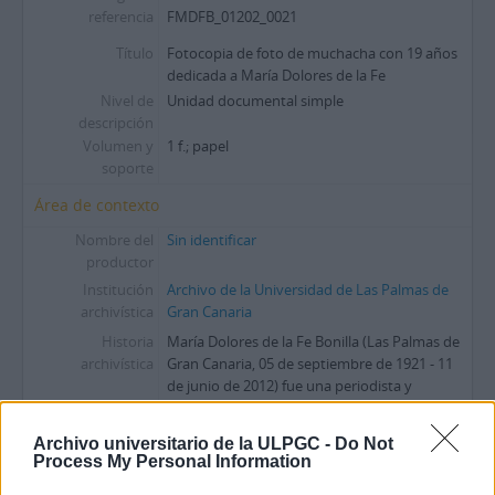
referencia
FMDFB_01202_0021
Título
Fotocopia de foto de muchacha con 19 años
dedicada a María Dolores de la Fe
Nivel de
Unidad documental simple
descripción
Volumen y
1 f.; papel
soporte
Área de contexto
Nombre del
Sin identificar
productor
Institución
Archivo de la Universidad de Las Palmas de
archivística
Gran Canaria
Historia
María Dolores de la Fe Bonilla (Las Palmas de
archivística
Gran Canaria, 05 de septiembre de 1921 - 11
de junio de 2012) fue una periodista y
escritora ampliamente vinculada a la cultura
de las Islas, relacionandose con figuras como
Archivo universitario de la ULPGC -
Do Not
Nestor Alamo, Pepe Damaso o Juan
...
»
Process My Personal Information
Origen del ingreso
Tras el fallecimiento de María Dolores de la Fe