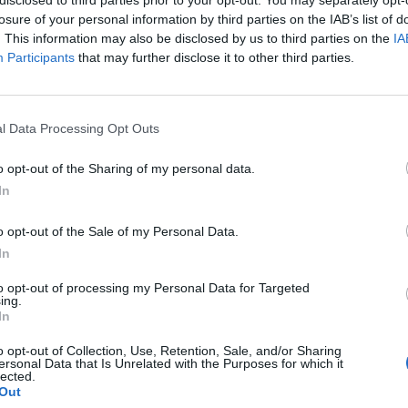
disclosed to third parties prior to your opt-out. You may separately opt-
Document numérique disponible
losure of your personal information by third parties on the IAB’s list of
. This information may also be disclosed by us to third parties on the
IA
Participants
that may further disclose it to other third parties.
Dénomination générale des docum
l Data Processing Opt Outs
o opt-out of the Sharing of my personal data.
In
o opt-out of the Sale of my Personal Data.
Chev
In
to opt-out of processing my Personal Data for Targeted
ing.
In
Documentación
Documentación
D
seleccionada, después del
seleccionada, después del
s
o opt-out of Collection, Use, Retention, Sale, and/or Sharing
expurgo realizado a la
expurgo realizado a la serie.
e
ersonal Data that Is Unrelated with the Purposes for which it
serie.Reclamaciones de COU
Reclamaciones de COU
R
lected.
(1995-1997)Datos de los
Out
Documentación seleccionada,
D