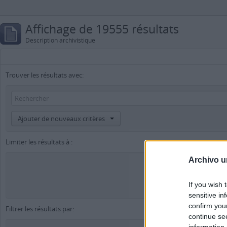
Affichage de 19555 résultats
Description archivistique
Trouver les résultats avec:
Ajouter de nouveaux critères
Limiter les résultats à :
Archivo u
If you wish 
Description de
sensitive in
confirm you
Filtrer les résultats par:
continue se