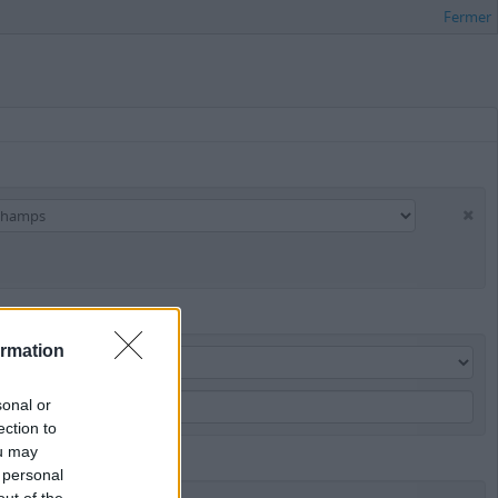
Fermer
ormation
sonal or
ection to
ou may
 personal