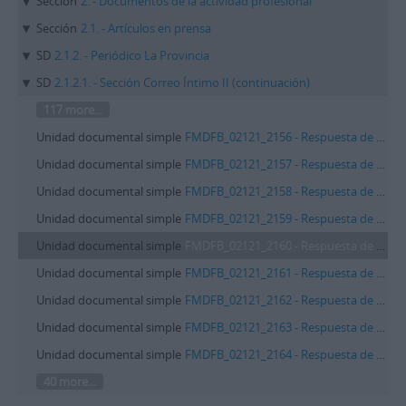
Sección
2. - Documentos de la actividad profesional
Sección
2.1. - Artículos en prensa
SD
2.1.2. - Periódico La Provincia
SD
2.1.2.1. - Sección Correo Íntimo II (continuación)
117 more...
Unidad documental simple
FMDFB_02121_2156 - Respuesta de María Dolores de la Fe a un chico suizo (Franz Auf der Maur) en la sección "Correo íntimo"
Unidad documental simple
FMDFB_02121_2157 - Respuesta de María Dolores de la Fe a Lily (P. Martín) en la sección "Correo íntimo"
Unidad documental simple
FMDFB_02121_2158 - Respuesta de María Dolores de la Fe a Mirando al mar en la sección "Correo íntimo"
Unidad documental simple
FMDFB_02121_2159 - Respuesta de María Dolores de la Fe a Morenita [Alicia González Pons]. en la sección "Correo íntimo"
Unidad documental simple
FMDFB_02121_2160 - Respuesta de María Dolores de la Fe a S.R.B. en la sección "Correo íntimo"
Unidad documental simple
FMDFB_02121_2161 - Respuesta de María Dolores de la Fe para El Tigre de La Laguna
Unidad documental simple
FMDFB_02121_2162 - Respuesta de María Dolores de la Fe a dos remitentes en la sección "Correo íntimo"
Unidad documental simple
FMDFB_02121_2163 - Respuesta de María Dolores de la Fe a D.G.B. en la sección "Correo íntimo"
Unidad documental simple
FMDFB_02121_2164 - Respuesta de María Dolores de la Fe a Otro caso de soledad (José Luis Abarca Garro). en la sección "Correo íntimo"
40 more...