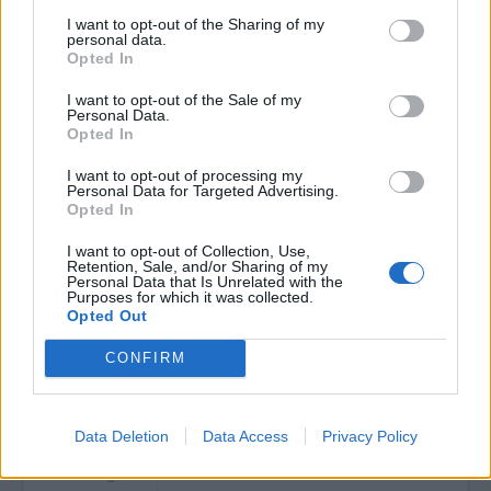
Valorización,
Conservación permanente
destrucción y
I want to opt-out of the Sharing of my
personal data.
programación
Opted In
Acumulaciones
No se esperan nuevas acumulaciones
I want to opt-out of the Sale of my
Sistema de arreglo
Documentos de la actividad profesional.
Personal Data.
2.1. Artículos en prensa. 2.1.1. Periódico
Opted In
La Provincia. Sección Correo Íntimo
I want to opt-out of processing my
Personal Data for Targeted Advertising.
Área de condiciones de acceso y uso
Opted In
Condiciones de
Acceso público bajo solicitud
I want to opt-out of Collection, Use,
acceso
Retention, Sale, and/or Sharing of my
Condiciones
Prohibida su reproduccion sin autorizacion
Personal Data that Is Unrelated with the
Purposes for which it was collected.
de los donantes
Opted Out
Idioma del
español
material
CONFIRM
Área de materiales relacionados
Existencia y
Archivo de la Universidad de Las Palmas de
Data Deletion
Data Access
Privacy Policy
localización de
Gran Canaria (AULPGC)
originales