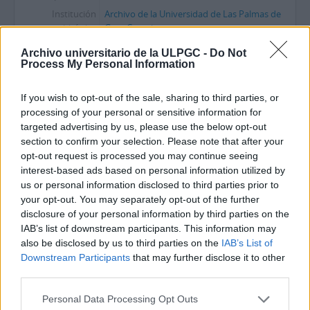
Institución
Archivo de la Universidad de Las Palmas de
archivística
Gran Canaria
Historia
María Dolores de la Fe Bonilla (Las Palmas de
Archivo universitario de la ULPGC -
Do Not
archivística
Gran Canaria, 05 de septiembre de1921 – 11
Process My Personal Information
de junio de 2012) fue una periodista y
escritora ampliamente vinculada a la cultura
If you wish to opt-out of the sale, sharing to third parties, or
de las Islas, relacionándose con figuras como
processing of your personal or sensitive information for
Néstor Álamo, Pepe Dámaso o Juan
...
»
targeted advertising by us, please use the below opt-out
Origen del ingreso
Tras el fallecimiento de María Dolores de la Fe
section to confirm your selection. Please note that after your
o transferencia
en el año 2012, la familia acepta la donación
opt-out request is processed you may continue seeing
de su importante fondo documental, que es
interest-based ads based on personal information utilized by
recibido por el Archivo de la Universidad de
us or personal information disclosed to third parties prior to
Las Palmas de Gran Canaria, sito en el
your opt-out. You may separately opt-out of the further
Campus Universitario de Tafira,
...
»
disclosure of your personal information by third parties on the
IAB’s list of downstream participants. This information may
Área de contenido y estructura
also be disclosed by us to third parties on the
IAB’s List of
Downstream Participants
that may further disclose it to other
Alcance y
Respuesta de María Dolores de la Fe a S.R.B.
third parties.
contenido
en la sección "Correo íntimo", titulada
"Consecuencias del coche"
Personal Data Processing Opt Outs