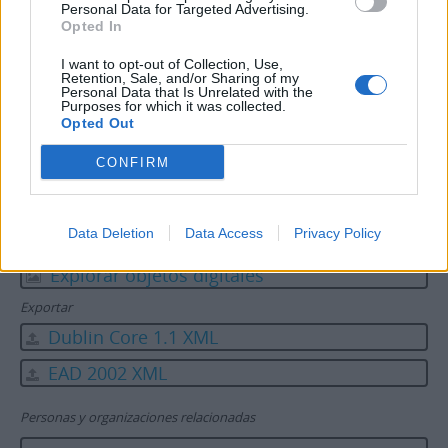
Área de notas
Personal Data for Targeted Advertising.
Opted In
Notas
Del 5701 al 5749. No se corresponde con el
contenido de las u.i.
I want to opt-out of Collection, Use,
Retention, Sale, and/or Sharing of my
Personal Data that Is Unrelated with the
Purposes for which it was collected.
Portapapeles
Opted Out
Agregar
CONFIRM
Exporar
Informes
Data Deletion
Data Access
Privacy Policy
Explorar lista
Explorar objetos digitales
Exportar
Dublin Core 1.1 XML
EAD 2002 XML
Personas y organizaciones relacionadas