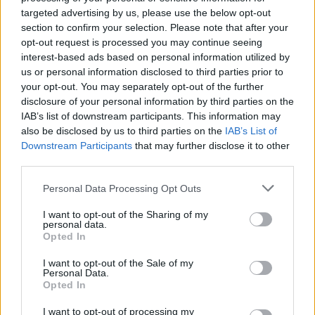
Código de
ES 35017 AULPGC / EN-3-3.5-12020
targeted advertising by us, please use the below opt-out
referencia
section to confirm your selection. Please note that after your
Título
Escuela Universitaria de Formación del
opt-out request is processed you may continue seeing
Profesorado de EGB. Plan 71
interest-based ads based on personal information utilized by
Fecha(s)
1980-1981 (Creación)
us or personal information disclosed to third parties prior to
your opt-out. You may separately opt-out of the further
Nivel de
Unidad documental
disclosure of your personal information by third parties on the
descripción
IAB’s list of downstream participants. This information may
Volumen y
(Pendiente de revisión y reestructuración)
soporte
also be disclosed by us to third parties on the
IAB’s List of
Downstream Participants
that may further disclose it to other
Área de contexto
third parties.
Nombre del
Facultad de Formación del Profesorado
Personal Data Processing Opt Outs
productor
Institución
Archivo de la Universidad de Las Palmas de
I want to opt-out of the Sharing of my
archivística
Gran Canaria
personal data.
Opted In
Área de contenido y estructura
I want to opt-out of the Sale of my
Valorización,
Conservación permanente
Personal Data.
destrucción y
Opted In
programación
I want to opt-out of processing my