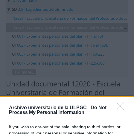
3 - Alumnado
SD
3.5 - Expedientes del alumnado
12021 - Escuela Universitaria de Formación del Profesorado de EGB. Plan 71
12020 - Escuela Universitaria de Formación del Profesorado de EGB. Plan 71
UI
001 - Expedientes personales del plan 71 (1 al 75)
UI
002 - Expedientes personales del plan 71 (76 al 159).
UI
003 - Expedientes personales del plan 71 (160-225)
UI
004 - Expedientes personales del plan 71 (226-300)
161 more...
Unidad documental 12020 - Escuela
Universitaria de Formación del
Profesorado de EGB. Plan 71
Archivo universitario de la ULPGC -
Do Not
Process My Personal Information
Otros idiomas disponibles
If you wish to opt-out of the sale, sharing to third parties, or
Área de identidad
processing of your personal or sensitive information for