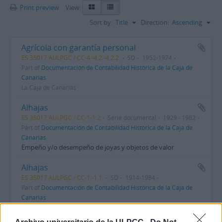
Print preview
View:
Sort by:
Title
Direction:
Ascending
Agrícola con garantía personal
ES 35017 AULPGC / CC-4.-4.2.-4.2.2.
SD
1952-1974
Part of
Documentación de Contabilidad Histórica de la Caja de
Canarias
La Caja de Canarias
Alhajas
ES 35017 AULPGC / CC-1-1.2
Serie documental
1929 - 1982
Part of
Documentación de Contabilidad Histórica de la Caja de
Canarias
Empeño y/o desempeño de joyas y objetos de valor
Alhajas
ES 35017 AULPGC / CC-1.-1.1.
SD
1914-1984
Part of
Documentación de Contabilidad Histórica de la Caja de
Canarias
La Caja de Canarias