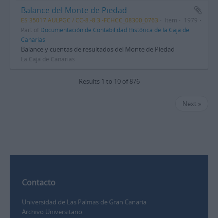
Balance del Monte de Piedad
ES 35017 AULPGC / CC-8.-8.3.-FCHCC_08300_0763
Item
1979
Part of
Documentación de Contabilidad Histórica de la Caja de
Canarias
Balance y cuentas de resultados del Monte de Piedad
La Caja de Canarias
Results 1 to 10 of 876
Next »
Contacto
Universidad de Las Palmas de Gran Canaria
Archivo Universitario