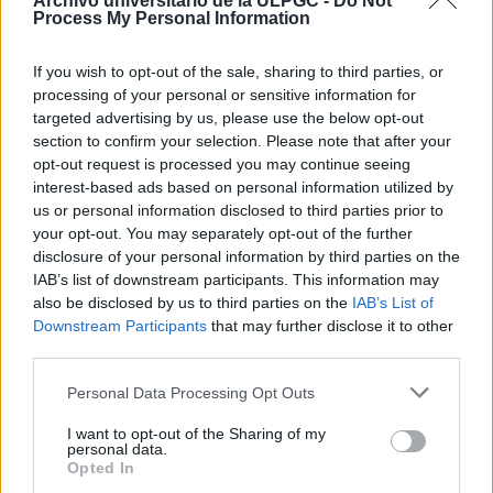
Archivo universitario de la ULPGC -
Do Not
Anotaciones empleados
Process My Personal Information
ES 35017 AULPGC / CC-4.-4.3.-FCHCC_04300_0746
Item
1964-1966
If you wish to opt-out of the sale, sharing to third parties, or
Part of
Documentación de Contabilidad Histórica de la Caja de
processing of your personal or sensitive information for
Canarias
targeted advertising by us, please use the below opt-out
Listado nominal de empleados que solicitaron préstamos.
section to confirm your selection. Please note that after your
La Caja de Canarias
opt-out request is processed you may continue seeing
Anticipos
interest-based ads based on personal information utilized by
us or personal information disclosed to third parties prior to
ES 35017 AULPGC / CC-4.-4.3.-FCHCC_04300_0745
Item
your opt-out. You may separately opt-out of the further
1956-1960
Part of
Documentación de Contabilidad Histórica de la Caja de
disclosure of your personal information by third parties on the
Canarias
IAB’s list of downstream participants. This information may
Listado nominal de empleados que solicitaron anticipos.
also be disclosed by us to third parties on the
IAB’s List of
La Caja de Canarias
Downstream Participants
that may further disclose it to other
third parties.
Anuario Oficial del Ministerio de Hacienda
ES 35017 AULPGC / CC-10.-10.3.
SD
1935-1944
Personal Data Processing Opt Outs
Part of
Documentación de Contabilidad Histórica de la Caja de
Canarias
I want to opt-out of the Sharing of my
personal data.
Opted In
Anuario del Ministerio de Hacienda