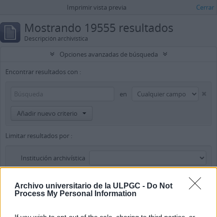
Imprimir vista previa
Cerrar
Mostrando 19555 resultados
Descripción archivística
Opciones avanzadas de búsqueda
Encontrar resultados con :
en
Añadir nuevo criterio
Limitar resultados por :
Institución archivística
Descripción raíz
Archivo universitario de la ULPGC -
Do Not
Process My Personal Information
Filtrar resultados por :