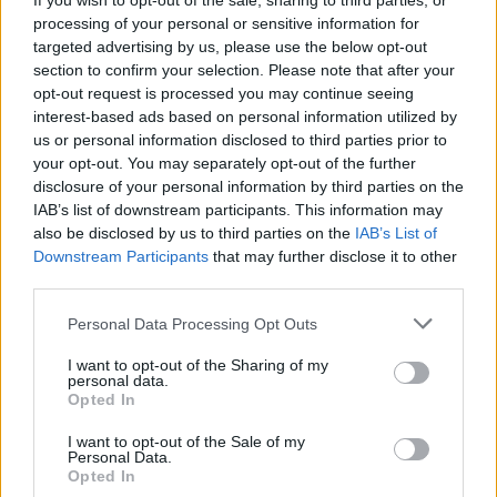
If you wish to opt-out of the sale, sharing to third parties, or
Nivel de descripción
Objeto digital disponibles
Instrumento de descripción
processing of your personal or sensitive information for
targeted advertising by us, please use the below opt-out
section to confirm your selection. Please note that after your
Régimen de derechos de autor
Tipo general de material
opt-out request is processed you may continue seeing
interest-based ads based on personal information utilized by
us or personal information disclosed to third parties prior to
Descripciones de máximo nivel
your opt-out. You may separately opt-out of the further
Todas las descripciones
disclosure of your personal information by third parties on the
IAB’s list of downstream participants. This information may
Filtrar por rango de fecha :
also be disclosed by us to third parties on the
IAB’s List of
Downstream Participants
that may further disclose it to other
third parties.
Inicio
Fin
Superposición
Exacto
Personal Data Processing Opt Outs
I want to opt-out of the Sharing of my
personal data.
Opted In
Archivo General de la ULPGC
Documentación de
I want to opt-out of the Sale of my
Contabilidad Histórica de la
Personal Data.
Archivo General de la ULPGC
Caja de Canarias
Opted In